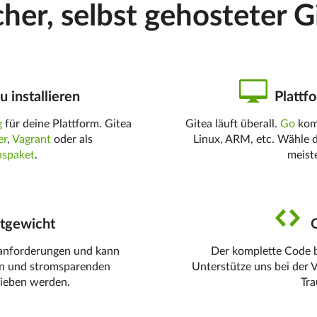
cher, selbst gehosteter G
u installieren
Plattf
g
für deine Plattform. Gitea
Gitea läuft überall.
Go
kom
er
,
Vagrant
oder als
Linux, ARM, etc. Wähle 
onspaket
.
meiste
tgewicht
Q
manforderungen und kann
Der komplette Code b
en und stromsparenden
Unterstütze uns bei der 
rieben werden.
Tra