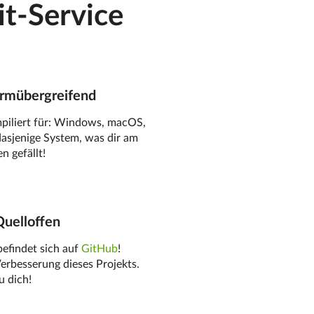
it-Service
ormübergreifend
piliert für: Windows, macOS,
dasjenige System, was dir am
n gefällt!
uelloffen
efindet sich auf
GitHub
!
Verbesserung dieses Projekts.
u dich!