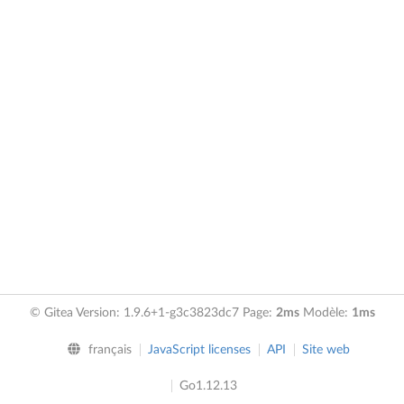
© Gitea Version: 1.9.6+1-g3c3823dc7 Page:
2ms
Modèle:
1ms
français
JavaScript licenses
API
Site web
Go1.12.13